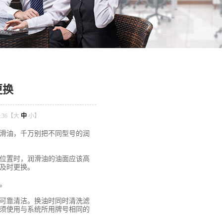
更换
:36【
大
中
小
】
滑油，千万别把不同型号的润
位置时，润滑油的油面应该高
应及时更换。
。
可靠清洁。换油时同时清洗滤
须使用与系统所用牌号相同的