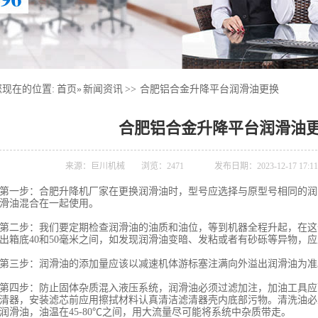
您现在的位置:
首页
»
新闻资讯
>>
合肥铝合金升降平台润滑油更换
合肥铝合金升降平台润滑油
来源：巨川机械
浏览：
2471
发布日期：2023-12-17 17:11
第一步：合肥升降机厂家在更换润滑油时，型号应选择与原型号相同的润
滑油混合在一起使用。
第二步：我们要定期检查润滑油的油质和油位，等到机器全程升起，在这
出箱底40和50毫米之间，如发现润滑油变暗、发粘或者有砂砾等异物，
第三步：润滑油的添加量应该以减速机体游标塞注满向外溢出润滑油为准
第四步：防止固体杂质混入液压系统，润滑油必须过滤加注，加油工具应
清器，安装滤芯前应用擦拭材料认真清洁滤清器壳内底部污物。清洗油必
润滑油，油温在45-80℃之间，用大流量尽可能将系统中杂质带走。